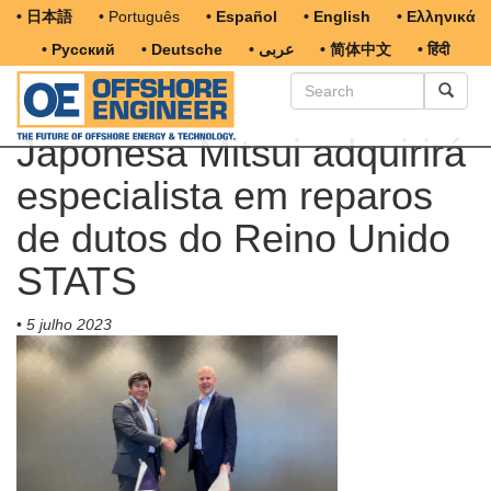
• 日本語
• Português
• Español
• English
• Ελληνικά
• Русский
• Deutsche
• عربى
• 简体中文
• हिंदी
Japonesa Mitsui adquirirá
especialista em reparos
de dutos do Reino Unido
STATS
•
5 julho 2023