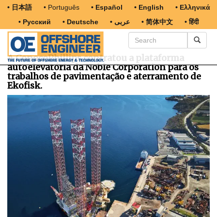
• 日本語
• Português
• Español
• English
• Ελληνικά
• Русский
• Deutsche
• عربى
• 简体中文
• हिंदी
A ConocoPhillips contratou a plataforma
autoelevatória da Noble Corporation para os
trabalhos de pavimentação e aterramento de
Ekofisk.