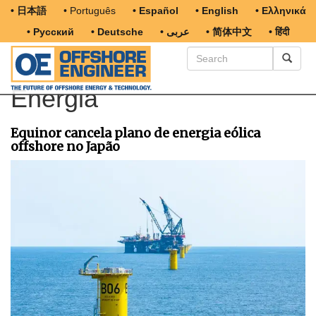
• 日本語
• Português
• Español
• English
• Ελληνικά
• Русский
• Deutsche
• عربى
• 简体中文
• हिंदी
Energia
Equinor cancela plano de energia eólica
offshore no Japão