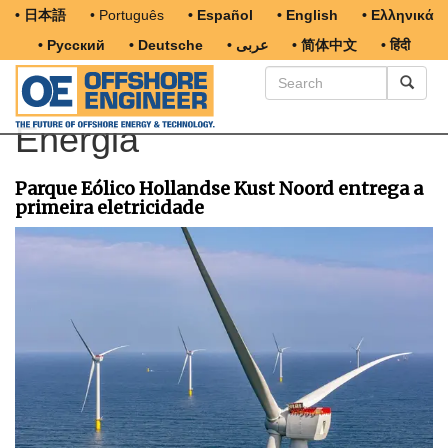
• 日本語
• Português
• Español
• English
• Ελληνικά
• Русский
• Deutsche
• عربى
• 简体中文
• हिंदी
Energia
Parque Eólico Hollandse Kust Noord entrega a
primeira eletricidade