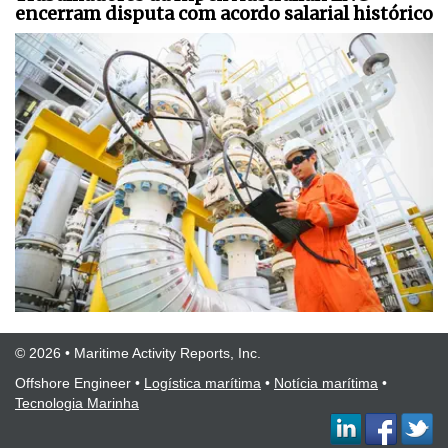
encerram disputa com acordo salarial histórico
© 2026 • Maritime Activity Reports, Inc.
Offshore Engineer
•
Logística marítima
•
Notícia marítima
•
Tecnologia Marinha