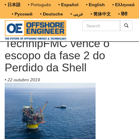
• 日本語
• Português
• Español
• English
• Ελληνικά
• Русский
• Deutsche
• عربى
• 简体中文
• हिंदी
TechnipFMC vence o
escopo da fase 2 do
Perdido da Shell
•
22 outubro 2019