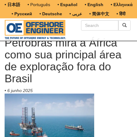
• 日本語
• Português
• Español
• English
• Ελληνικά
• Русский
• Deutsche
• عربى
• 简体中文
• हिंदी
Petrobras mira a África
como sua principal área
de exploração fora do
Brasil
•
6 junho 2025