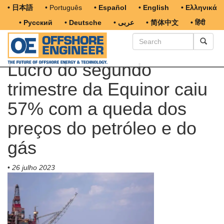
• 日本語
• Português
• Español
• English
• Ελληνικά
• Русский
• Deutsche
• عربى
• 简体中文
• हिंदी
Lucro do segundo
trimestre da Equinor caiu
57% com a queda dos
preços do petróleo e do
gás
•
26 julho 2023