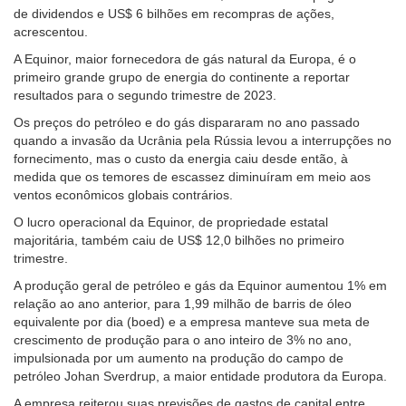
de dividendos e US$ 6 bilhões em recompras de ações,
acrescentou.
A Equinor, maior fornecedora de gás natural da Europa, é o
primeiro grande grupo de energia do continente a reportar
resultados para o segundo trimestre de 2023.
Os preços
do petróleo
e do gás dispararam no ano passado
quando a invasão da Ucrânia pela Rússia levou a interrupções no
fornecimento, mas o custo da energia caiu desde então, à
medida que os temores de escassez diminuíram em meio aos
ventos econômicos globais contrários.
O lucro operacional da Equinor, de propriedade estatal
majoritária, também caiu de US$ 12,0 bilhões no primeiro
trimestre.
A produção geral de
petróleo
e gás da Equinor aumentou 1% em
relação ao ano anterior, para 1,99 milhão de barris de
óleo
equivalente por dia (boed) e a empresa manteve sua meta de
crescimento de produção para o ano inteiro de 3% no ano,
impulsionada por um aumento na produção do campo
de
petróleo
Johan Sverdrup, a maior entidade produtora da Europa.
A empresa reiterou suas previsões de gastos de capital entre