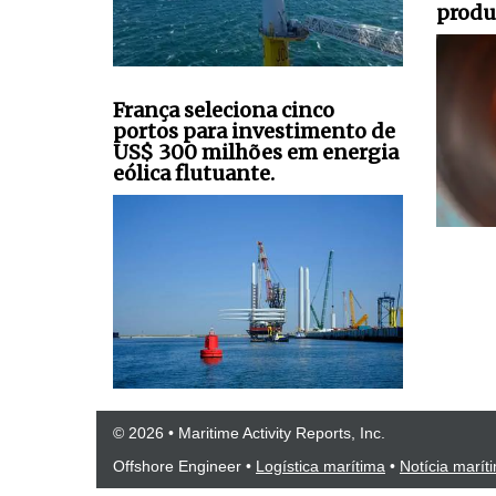
produ
França seleciona cinco
portos para investimento de
US$ 300 milhões em energia
eólica flutuante.
© 2026 • Maritime Activity Reports, Inc.
Offshore Engineer
•
Logística marítima
•
Notícia marít