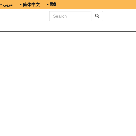
• عربى
• 简体中文
• हिंदी