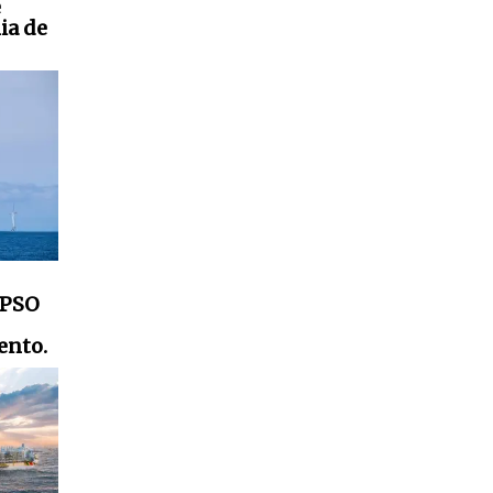
e
ia de
FPSO
ento.