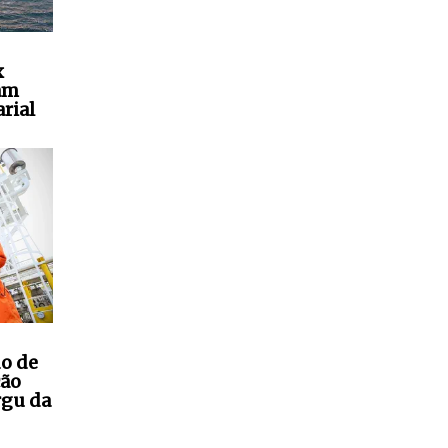
x
am
rial
do de
ção
rgu da