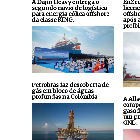
A Dajin Heavy entrega o
EnZed
segundo navio de logística
licen
para energia eólica offshore
offsh
da classe KING.
após 
proibi
Petrobras faz descoberta de
gás em bloco de águas
profundas na Colômbia
A All
compo
gasod
um pr
GNL.