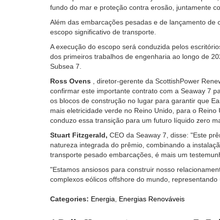
fundo do mar e proteção contra erosão, juntamente co
Além das embarcações pesadas e de lançamento de cab
escopo significativo de transporte.
A execução do escopo será conduzida pelos escritóri
dos primeiros trabalhos de engenharia ao longo de 2
Subsea 7.
Ross Ovens
, diretor-gerente da ScottishPower Renew
confirmar este importante contrato com a Seaway 7 
os blocos de construção no lugar para garantir que E
mais eletricidade verde no Reino Unido, para o Reino
conduzo essa transição para um futuro líquido zero m
Stuart Fitzgerald,
CEO da Seaway 7, disse: "Este prê
natureza integrada do prêmio, combinando a instalaçã
transporte pesado embarcações, é mais um testemunh
"Estamos ansiosos para construir nosso relacionamen
complexos eólicos offshore do mundo, representando u
Categories:
Energia
,
Energias Renováveis