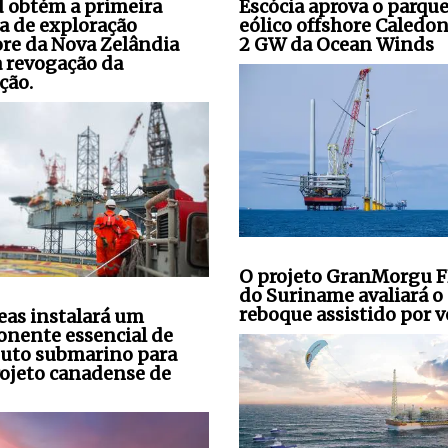
 obtém a primeira
Escócia aprova o parqu
ça de exploração
eólico offshore Caledon
ore da Nova Zelândia
2 GW da Ocean Winds
a revogação da
ção.
O projeto GranMorgu 
do Suriname avaliará o
reboque assistido por v
seas instalará um
nente essencial de
uto submarino para
ojeto canadense de