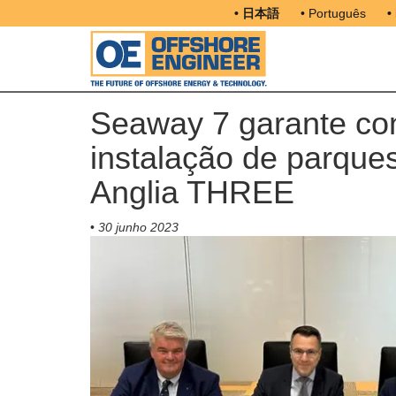
• 日本語
• Português
•
Seaway 7 garante con
instalação de parques
Anglia THREE
•
30 junho 2023