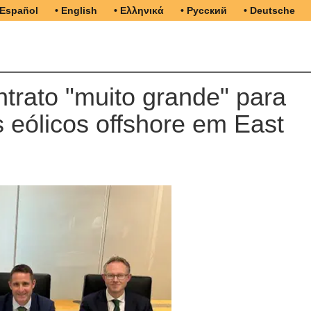
 Español
• English
• Ελληνικά
• Русский
• Deutsche
trato "muito grande" para
 eólicos offshore em East