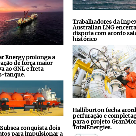
Trabalhadores da Inpe
Australian LNG encerr
disputa com acordo sala
histórico
ar Energy prolonga a
ração de força maior
va ao GNL e freta
s-tanque.
Halliburton fecha acor
perfuração e completa
para o projeto GranMo
TotalEnergies.
Subsea conquista dois
atos para impulsionar a