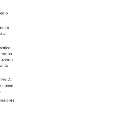
com o
edirá
e a
ástico
r todos
duzindo
uanto
ido. A
e nosso
.
 maiores