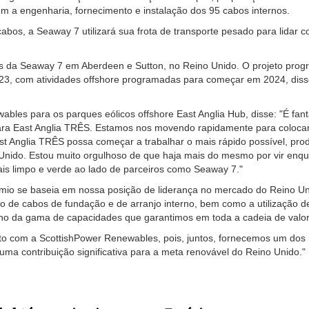
m a engenharia, fornecimento e instalação dos 95 cabos internos.
os, a Seaway 7 utilizará sua frota de transporte pesado para lidar 
os da Seaway 7 em Aberdeen e Sutton, no Reino Unido. O projeto progr
023, com atividades offshore programadas para começar em 2024, diss
ables para os parques eólicos offshore East Anglia Hub, disse: "É fant
para East Anglia TRÊS. Estamos nos movendo rapidamente para coloca
ast Anglia TRÊS possa começar a trabalhar o mais rápido possível, pro
 Unido. Estou muito orgulhoso de que haja mais do mesmo por vir enq
ais limpo e verde ao lado de parceiros como Seaway 7."
mio se baseia em nossa posição de liderança no mercado do Reino Un
o de cabos de fundação e de arranjo interno, bem como a utilização d
o da gama de capacidades que garantimos em toda a cadeia de valor
to com a ScottishPower Renewables, pois, juntos, fornecemos um dos
ma contribuição significativa para a meta renovável do Reino Unido."