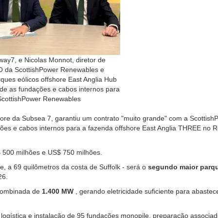
way7, e Nicolas Monnot, diretor de
EO da ScottishPower Renewables e
ques eólicos offshore East Anglia Hub
o de as fundações e cabos internos para
: ScottishPower Renewables
shore da Subsea 7, garantiu um contrato "muito grande" com a Scottish
ções e cabos internos para a fazenda offshore East Anglia THREE no R
 500 milhões e US$ 750 milhões.
e, a 69 quilômetros da costa de Suffolk - será o
segundo maior parq
26.
 combinada de
1.400 MW
, gerando eletricidade suficiente para abastec
 logística e instalação de 95 fundações monopile, preparação associa