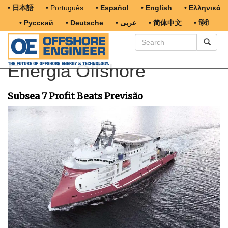
• 日本語
• Português
• Español
• English
• Ελληνικά
• Русский
• Deutsche
• عربى
• 简体中文
• हिंदी
Energia Offshore
Subsea 7 Profit Beats Previsão