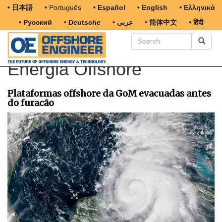
• 日本語
• Português
• Español
• English
• Ελληνικά
• Русский
• Deutsche
• عربى
• 简体中文
• हिंदी
Energia Offshore
Plataformas offshore da GoM evacuadas antes
do furacão