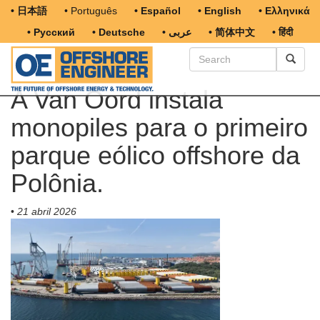
• 日本語
• Português
• Español
• English
• Ελληνικά
• Русский
• Deutsche
• عربى
• 简体中文
• हिंदी
A Van Oord instala
monopiles para o primeiro
parque eólico offshore da
Polônia.
•
21 abril 2026