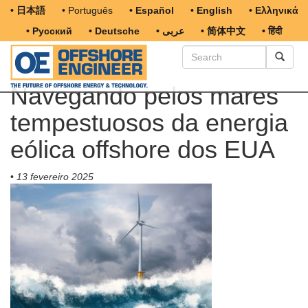
• 日本語
• Português
• Español
• English
• Ελληνικά
• Русский
• Deutsche
• عربى
• 简体中文
• हिंदी
Navegando pelos mares
tempestuosos da energia
eólica offshore dos EUA
•
13 fevereiro 2025