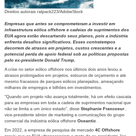
Direitos autorais ratpack223/AdobeStock
Empresas que antes se comprometeram a investir em
infraestrutura eólica offshore e cadeias de suprimentos dos
EUA agora estão descartando seus planos, pois a indústria
enfrenta desafios significativos. Esses contratempos
decorrem de atrasos em projetos, custos crescentes e a
potencial perda de apoio federal sob as políticas propostas
pelo ex-presidente Donald Trump.
A crise no setor eólico offshore nos últimos dois anos levou a
atrasos prolongados em projetos, estouros de orçamento e até
mesmo fracassos de parques eólicos planejados, ameaçando
milhares de empregos e bilhões em investimentos.
"Quando um projeto não avança totalmente, há um efeito cascata
para as empresas em toda a cadeia de suprimentos nacional que
não se limita a um único estado", disse
Stephanie Francoeur
,
vice-presidente sênior de marketing e comunicações do grupo
comercial da indústria eólica offshore
Oceantic
.
Em 2022, a empresa de pesquisa de mercado
4C Offshore
previu que os EUA ultrapassariam a meta do ex-presidente Joe