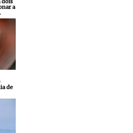
 dois
onar a
.
e
ia de