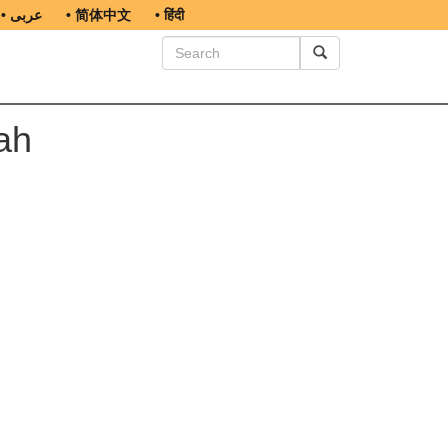
• عربى
• 简体中文
• हिंदी
ah