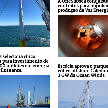
A OneSubsea conquista
contratos para impulsi
produção da Vår Energi
a seleciona cinco
s para investimento de
00 milhões em energia
Escócia aprova o parqu
 flutuante.
eólico offshore Caledon
2 GW da Ocean Winds