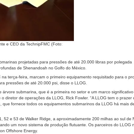
ente e CEO da TechnipFMC (Foto:
rinas projetadas para pressões de até 20.000 libras por polegada
rofundas de Shenandoah no Golfo do México.
 terça-feira, marcam o primeiro equipamento requisitado para o pro
ra pressões de até 20.000 psi, disse o LLOG.
árvore submarina, que é a primeira no setor e um marco significativo
 o diretor de operações da LLOG, Rick Fowler. “A LLOG tem o prazer 
C, que fornece todos os equipamentos submarinos da LLOG há mais 
1, 52 e 53 de Walker Ridge, a aproximadamente 200 milhas ao sul de
sando um novo sistema de produção flutuante. Os parceiros do LLOG 
con Offshore Energy.