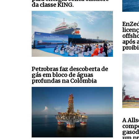
da classe KING.
EnZed
licen
offsh
após 
proibi
Petrobras faz descoberta de
gás em bloco de águas
profundas na Colômbia
A All
compo
gasod
um pr