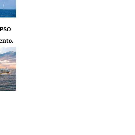
FPSO
ento.