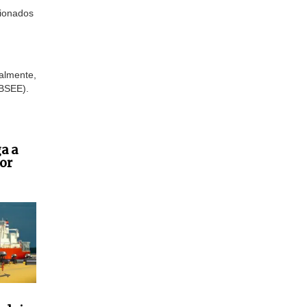
cionados
almente,
(BSEE).
a a
or