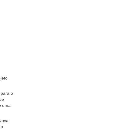
jeto
 para o
de
de uma
 Nova
no