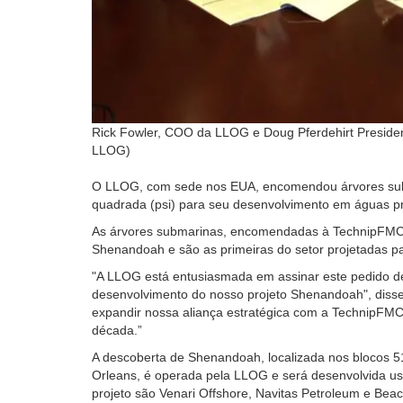
Rick Fowler, COO da LLOG e Doug Pferdehirt Presid
LLOG)
O LLOG, com sede nos EUA, encomendou árvores subma
quadrada (psi) para seu desenvolvimento em águas p
As árvores submarinas, encomendadas à TechnipFMC na
Shenandoah e são as primeiras do setor projetadas pa
"A LLOG está entusiasmada em assinar este pedido de 
desenvolvimento do nosso projeto Shenandoah", disse
expandir nossa aliança estratégica com a TechnipFM
década.”
A descoberta de Shenandoah, localizada nos blocos 5
Orleans, é operada pela LLOG e será desenvolvida u
projeto são Venari Offshore, Navitas Petroleum e Bea