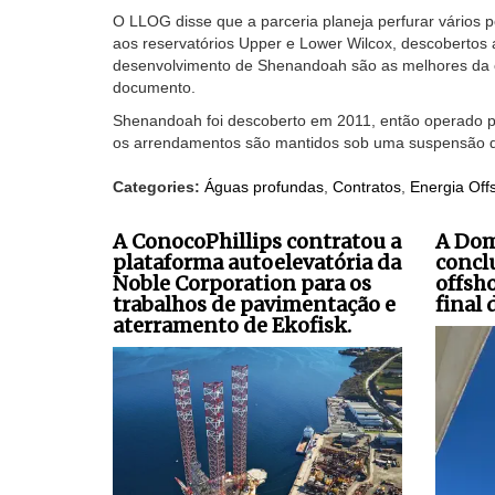
O LLOG disse que a parceria planeja perfurar vários 
aos reservatórios Upper e Lower Wilcox, descobertos 
desenvolvimento de Shenandoah são as melhores da c
documento.
Shenandoah foi descoberto em 2011, então operado p
os arrendamentos são mantidos sob uma suspensão d
Categories:
Águas profundas
,
Contratos
,
Energia Off
A ConocoPhillips contratou a
A Dom
plataforma autoelevatória da
concl
Noble Corporation para os
offsho
trabalhos de pavimentação e
final 
aterramento de Ekofisk.