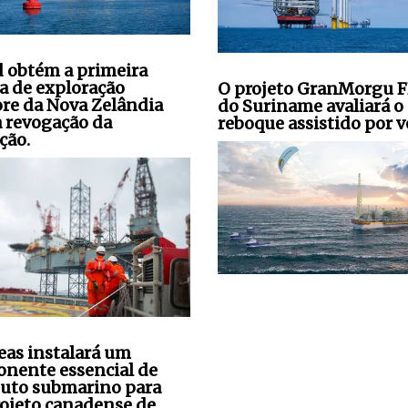
 obtém a primeira
ça de exploração
O projeto GranMorgu 
ore da Nova Zelândia
do Suriname avaliará o
a revogação da
reboque assistido por v
ção.
seas instalará um
nente essencial de
uto submarino para
ojeto canadense de