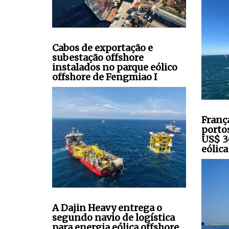
Cabos de exportação e
subestação offshore
instalados no parque eólico
offshore de Fengmiao I
Franç
porto
US$ 3
eólica
A Dajin Heavy entrega o
segundo navio de logística
para energia eólica offshore