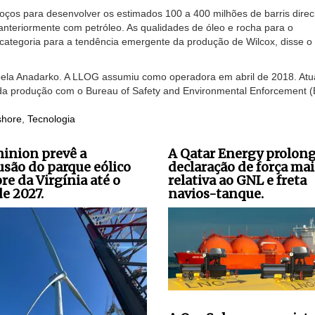
poços para desenvolver os estimados 100 a 400 milhões de barris dire
anteriormente com petróleo. As qualidades de óleo e rocha para o
ategoria para a tendência emergente da produção de Wilcox, disse o
ela Anadarko. A LLOG assumiu como operadora em abril de 2018. Atu
a produção com o Bureau of Safety and Environmental Enforcement 
shore
,
Tecnologia
inion prevê a
A Qatar Energy prolong
usão do parque eólico
declaração de força mai
re da Virgínia até o
relativa ao GNL e freta
de 2027.
navios-tanque.