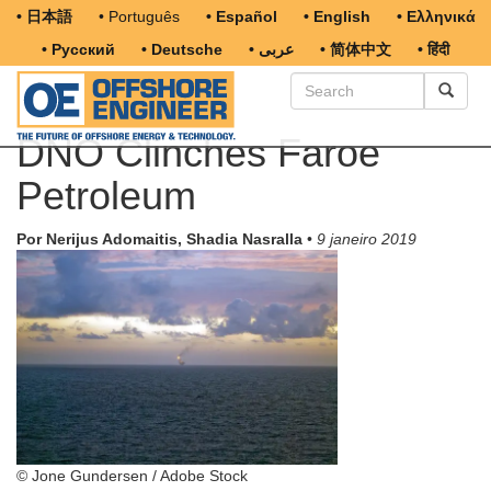
• 日本語
• Português
• Español
• English
• Ελληνικά
• Русский
• Deutsche
• عربى
• 简体中文
• हिंदी
DNO Clinches Faroe
Petroleum
Por Nerijus Adomaitis, Shadia Nasralla
•
9 janeiro 2019
© Jone Gundersen / Adobe Stock