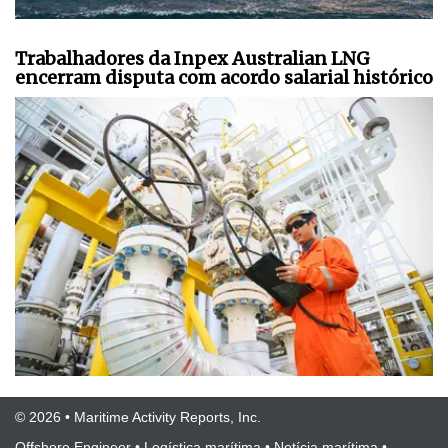
Trabalhadores da Inpex Australian LNG
encerram disputa com acordo salarial histórico
© 2026 • Maritime Activity Reports, Inc.
Offshore Engineer
•
Logística marítima
•
Notícia marítima
•