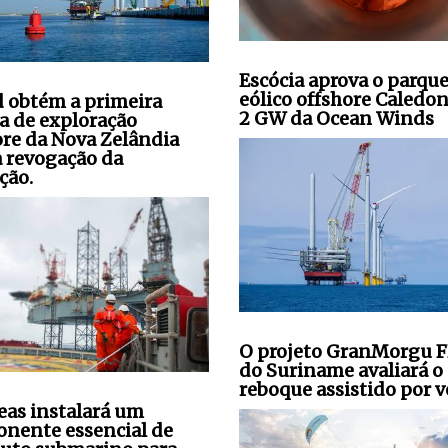
Escócia aprova o parqu
eólico offshore Caledon
 obtém a primeira
2 GW da Ocean Winds
ça de exploração
ore da Nova Zelândia
a revogação da
ção.
O projeto GranMorgu 
do Suriname avaliará o
reboque assistido por v
seas instalará um
nente essencial de