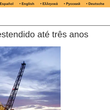
 Español
• English
• Ελληνικά
• Русский
• Deutsche
tendido até três anos