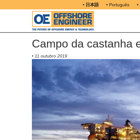
• 日本語
• Português
•
Campo da castanha es
•
11 outubro 2019