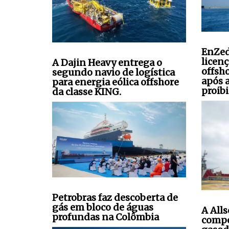
EnZed
licen
A Dajin Heavy entrega o
offsh
segundo navio de logística
após 
para energia eólica offshore
proibi
da classe KING.
Petrobras faz descoberta de
gás em bloco de águas
A All
profundas na Colômbia
compo