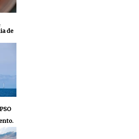
e
ia de
FPSO
ento.