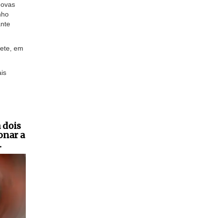
novas
nho
ante
rete, em
is
 dois
onar a
.