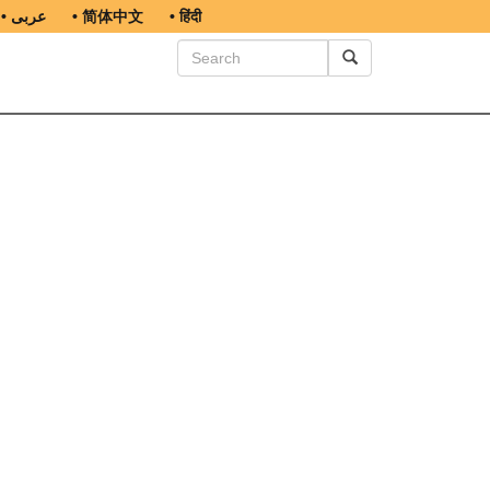
• عربى
• 简体中文
• हिंदी