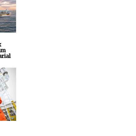
x
am
rial