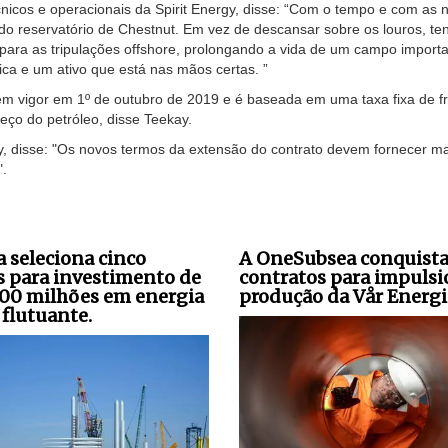
écnicos e operacionais da Spirit Energy, disse: “Com o tempo e com as 
do reservatório de Chestnut. Em vez de descansar sobre os louros, te
 para as tripulações offshore, prolongando a vida de um campo import
a e um ativo que está nas mãos certas. ”
em vigor em 1º de outubro de 2019 e é baseada em uma taxa fixa de f
preço do petróleo, disse Teekay.
ay, disse: "Os novos termos da extensão do contrato devem fornecer ma
".
a seleciona cinco
A OneSubsea conquista
s para investimento de
contratos para impulsi
00 milhões em energia
produção da Vår Energi
 flutuante.