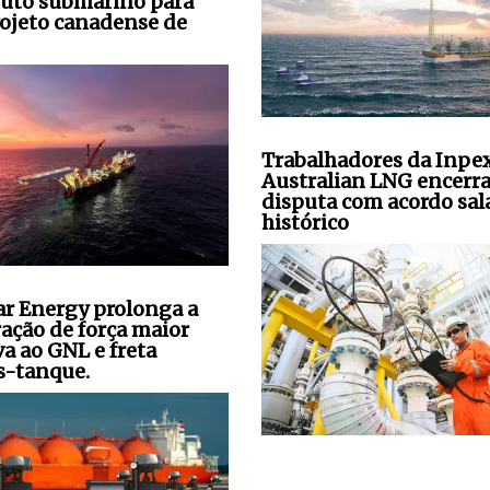
uto submarino para
ojeto canadense de
Trabalhadores da Inpe
Australian LNG encerr
disputa com acordo sala
histórico
ar Energy prolonga a
ração de força maior
va ao GNL e freta
s-tanque.