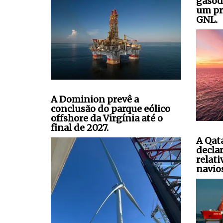
gasod
um pr
GNL.
A Dominion prevê a
conclusão do parque eólico
offshore da Virgínia até o
final de 2027.
A Qat
decla
relati
navio