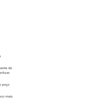
o
uante de
rfurar
o poço
uco mais