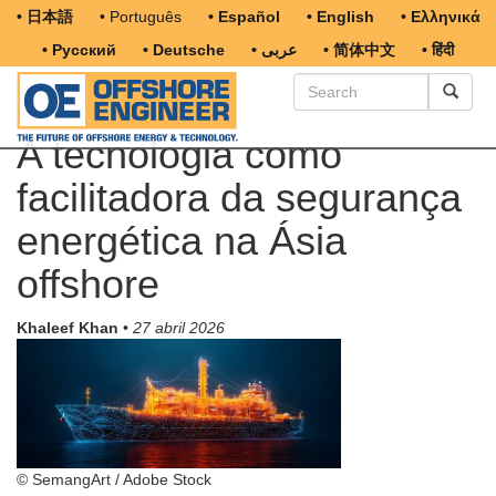
• 日本語
• Português
• Español
• English
• Ελληνικά
• Русский
• Deutsche
• عربى
• 简体中文
• हिंदी
A tecnologia como
facilitadora da segurança
energética na Ásia
offshore
Khaleef Khan
•
27 abril 2026
© SemangArt / Adobe Stock