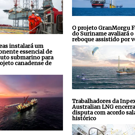
O projeto GranMorgu 
do Suriname avaliará o
reboque assistido por v
seas instalará um
nente essencial de
uto submarino para
ojeto canadense de
Trabalhadores da Inpe
Australian LNG encerr
disputa com acordo sala
histórico