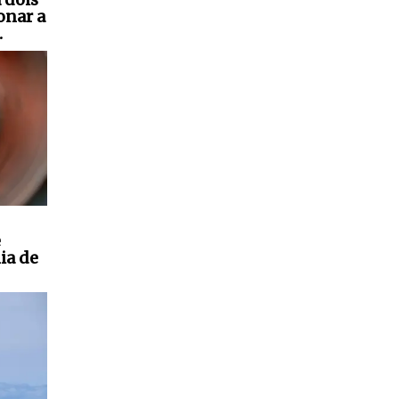
onar a
.
e
ia de