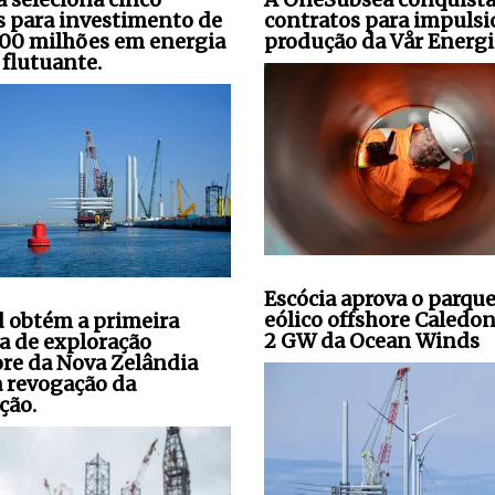
s para investimento de
contratos para impulsi
00 milhões em energia
produção da Vår Energi
 flutuante.
Escócia aprova o parqu
eólico offshore Caledon
 obtém a primeira
2 GW da Ocean Winds
ça de exploração
ore da Nova Zelândia
a revogação da
ção.