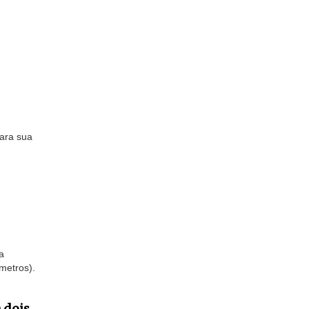
ara sua
a
metros).
 dois