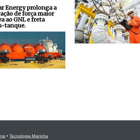
ar Energy prolonga a
ração de força maior
va ao GNL e freta
s-tanque.
ima
•
Tecnologia Marinha