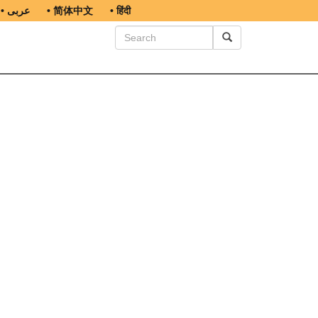
• عربى
• 简体中文
• हिंदी