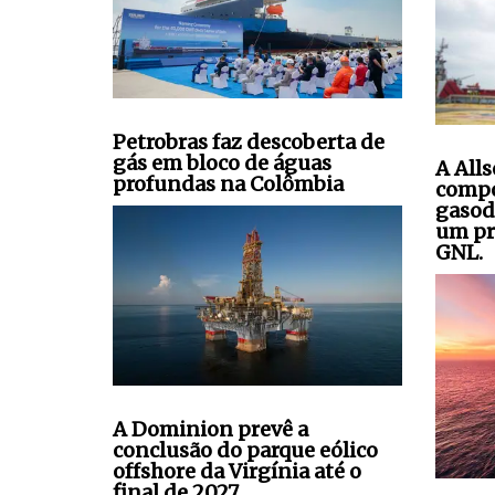
Petrobras faz descoberta de
gás em bloco de águas
A All
profundas na Colômbia
compo
gasod
um pr
GNL.
A Dominion prevê a
conclusão do parque eólico
offshore da Virgínia até o
final de 2027.