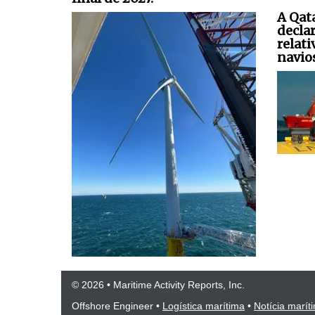
A Qat
decla
relati
navio
© 2026 • Maritime Activity Reports, Inc.
Offshore Engineer
•
Logística marítima
•
Notícia marít