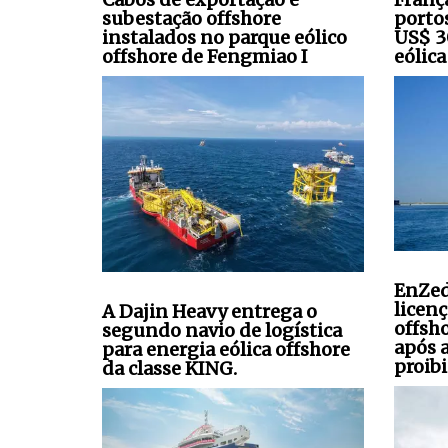
subestação offshore
porto
instalados no parque eólico
US$ 3
offshore de Fengmiao I
eólica
EnZed
licen
A Dajin Heavy entrega o
offsh
segundo navio de logística
após 
para energia eólica offshore
proibi
da classe KING.