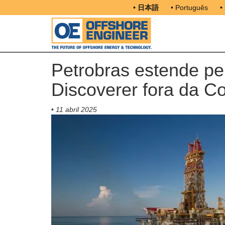
• 日本語
• Português
•
Petrobras estende p
Discoverer fora da C
•
11 abril 2025