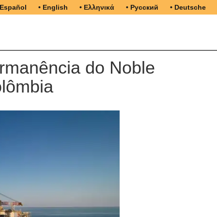
 Español
• English
• Ελληνικά
• Русский
• Deutsche
ermanência do Noble
olômbia