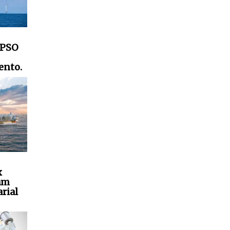
FPSO
ento.
x
am
rial