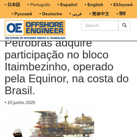
• 日本語
• Português
• Español
• English
• Ελληνικά
• Русский
• Deutsche
• عربى
• 简体中文
• हिंदी
Petrobras adquire
participação no bloco
Itaimbezinho, operado
pela Equinor, na costa do
Brasil.
•
10 junho 2026