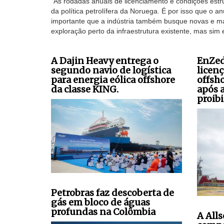
“As rodadas anuais de licenciamento e condições estrut
da política petrolífera da Noruega. É por isso que o 
importante que a indústria também busque novas e ma
exploração perto da infraestrutura existente, mas sim
A Dajin Heavy entrega o
EnZed
segundo navio de logística
licen
para energia eólica offshore
offsh
da classe KING.
após 
proibi
Petrobras faz descoberta de
gás em bloco de águas
profundas na Colômbia
A All