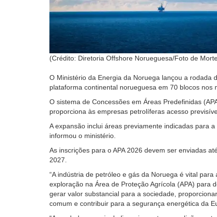
(Crédito: Diretoria Offshore Norueguesa/Foto de Mort
O Ministério da Energia da Noruega lançou a rodada 
plataforma continental norueguesa em 70 blocos nos 
O sistema de Concessões em Áreas Predefinidas (APA,
proporciona às empresas petrolíferas acesso previsível
A expansão inclui áreas previamente indicadas para a
informou o ministério.
As inscrições para o APA 2026 devem ser enviadas até
2027.
“A indústria de petróleo e gás da Noruega é vital pa
exploração na Área de Proteção Agrícola (APA) para d
gerar valor substancial para a sociedade, proporcion
comum e contribuir para a segurança energética da Eu