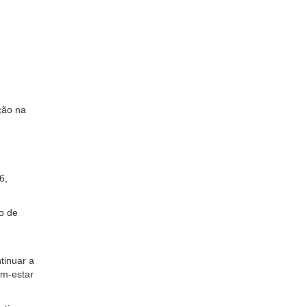
ção na
6,
o de
tinuar a
em-estar