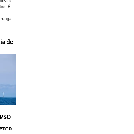
etivos
tes. É
oruega.
e
ia de
FPSO
ento.