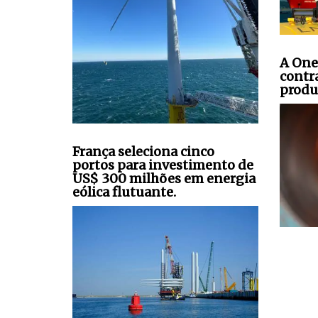
A One
contr
produ
França seleciona cinco
portos para investimento de
US$ 300 milhões em energia
eólica flutuante.