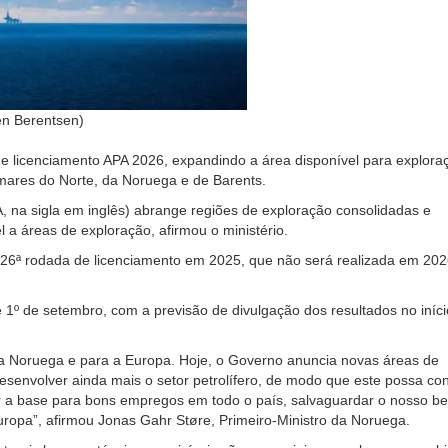
en Berentsen)
de licenciamento APA 2026, expandindo a área disponível para explora
mares do Norte, da Noruega e de Barents.
 na sigla em inglês) abrange regiões de exploração consolidadas e
 a áreas de exploração, afirmou o ministério.
 26ª rodada de licenciamento em 2025, que não será realizada em 202
 1º de setembro, com a previsão de divulgação dos resultados no iníci
ra a Noruega e para a Europa. Hoje, o Governo anuncia novas áreas de
esenvolver ainda mais o setor petrolífero, de modo que este possa con
ar a base para bons empregos em todo o país, salvaguardar o nosso b
ropa”, afirmou Jonas Gahr Støre, Primeiro-Ministro da Noruega.