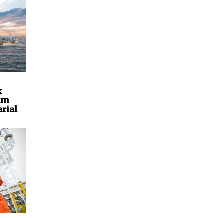
x
am
rial