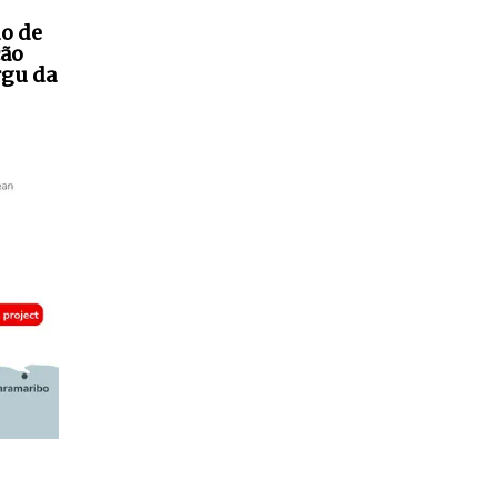
do de
ção
rgu da