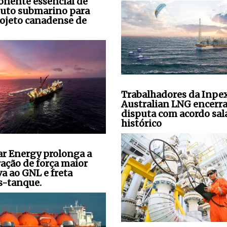
nente essencial de
uto submarino para
ojeto canadense de
Trabalhadores da Inpe
Australian LNG encerr
disputa com acordo sala
histórico
ar Energy prolonga a
ração de força maior
va ao GNL e freta
s-tanque.