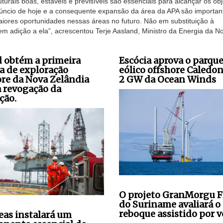
urais boas, estáveis e previsíveis são essenciais para alcançar os obj
anúncio de hoje e a consequente expansão da área da APA são importan
iores oportunidades nessas áreas no futuro. Não em substituição à
 em adição a ela”, acrescentou Terje Aasland, Ministro da Energia da N
 obtém a primeira
Escócia aprova o parqu
ça de exploração
eólico offshore Caledon
ore da Nova Zelândia
2 GW da Ocean Winds
a revogação da
ção.
O projeto GranMorgu 
do Suriname avaliará o
reboque assistido por v
seas instalará um