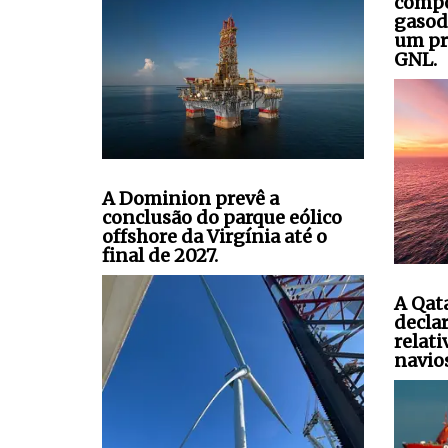
compo
gasod
um pr
GNL.
A Dominion prevê a
conclusão do parque eólico
offshore da Virgínia até o
final de 2027.
A Qat
decla
relati
navio