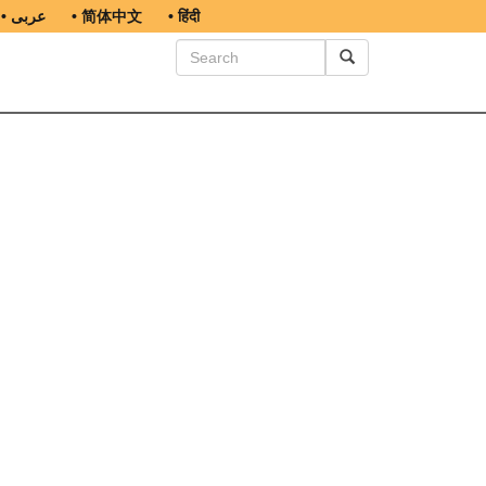
• عربى
• 简体中文
• हिंदी