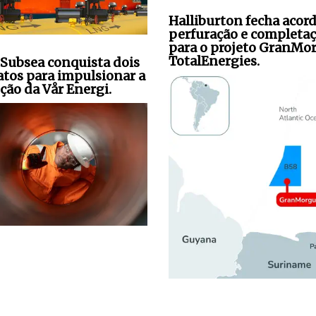
Halliburton fecha acor
perfuração e completa
para o projeto GranMo
TotalEnergies.
Subsea conquista dois
atos para impulsionar a
ção da Vår Energi.