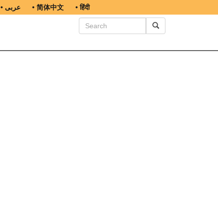
• عربى
• 简体中文
• हिंदी