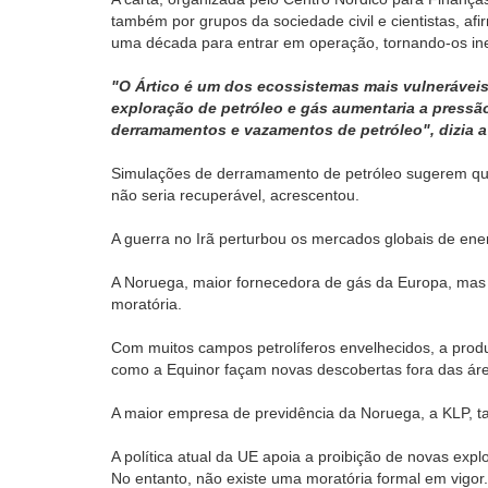
também por grupos da sociedade civil e cientistas, af
uma década para entrar em operação, tornando-os inefi
"O Ártico é um dos ecossistemas mais vulneráveis
exploração de petróleo e gás aumentaria a pressã
derramamentos e vazamentos de petróleo", dizia a 
Simulações de derramamento de petróleo sugerem qu
não seria recuperável, acrescentou.
A guerra no Irã perturbou os mercados globais de en
A Noruega, maior fornecedora de gás da Europa, ma
moratória.
Com muitos campos petrolíferos envelhecidos, a pro
como a Equinor façam novas descobertas fora das áre
A maior empresa de previdência da Noruega, a KLP, t
A política atual da UE apoia a proibição de novas expl
No entanto, não existe uma moratória formal em vigor.