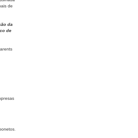
mais de
são da
sco de
arents
mpresas
bonetos.