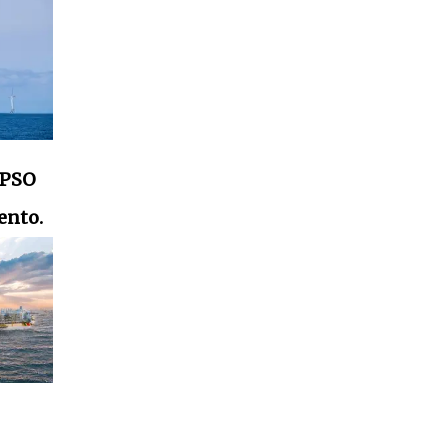
FPSO
ento.