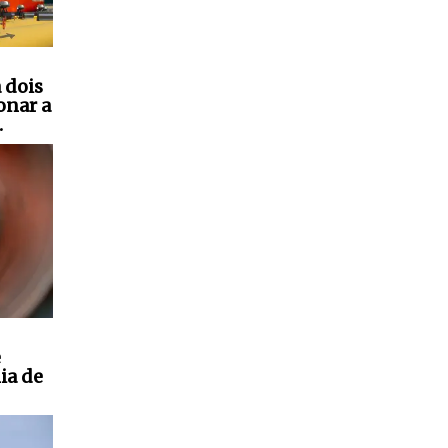
 dois
onar a
.
e
ia de