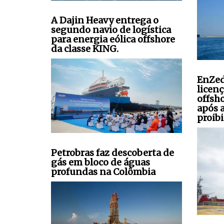
A Dajin Heavy entrega o
segundo navio de logística
para energia eólica offshore
da classe KING.
EnZed
licen
offsh
após 
proibi
Petrobras faz descoberta de
gás em bloco de águas
profundas na Colômbia