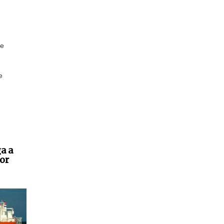
de
e
a a
or