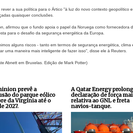
ver a sua política para o Ártico "à luz do novo contexto geopolítico e
çadas quaisquer conclusões.
n, afirmou que o fundo apoia o papel da Noruega como fornecedora 
osta para o desafio da segurança energética da Europa.
imos alguns riscos - tanto em termos de segurança energética, clima 
ar uma maneira mais inteligente de fazer isso", disse ele à Reuters.
 Abnett em Bruxelas. Edição de Mark Potter)
inion prevê a
A Qatar Energy prolong
usão do parque eólico
declaração de força mai
re da Virgínia até o
relativa ao GNL e freta
de 2027.
navios-tanque.