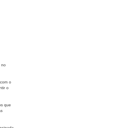
s no
 com o
tir o
os que
as
assinada