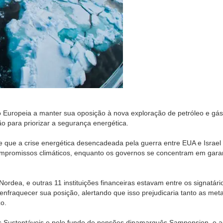
ião Europeia a manter sua oposição à nova exploração de petróleo e gá
ão para priorizar a segurança energética.
 que a crise energética desencadeada pela guerra entre EUA e Israel
 compromissos climáticos, enquanto os governos se concentram em garan
rdea, e outras 11 instituições financeiras estavam entre os signatári
enfraquecer sua posição, alertando que isso prejudicaria tanto as met
o.
as Sustentáveis e pelo fundo de pensões dinamarquês Sampension, e 