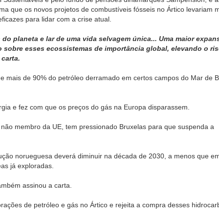
irma que os novos projetos de combustíveis fósseis no Ártico levariam 
cazes para lidar com a crise atual.
 do planeta e lar de uma vida selvagem única... Uma maior expan
o sobre esses ecossistemas de importância global, elevando o ri
carta.
e mais de 90% do petróleo derramado em certos campos do Mar de B
ergia e fez com que os preços do gás na Europa disparassem.
s não membro da UE, tem pressionado Bruxelas para que suspenda a
dução norueguesa deverá diminuir na década de 2030, a menos que e
as já exploradas.
ambém assinou a carta.
orações de petróleo e gás no Ártico e rejeita a compra desses hidrocar