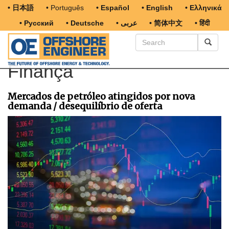
• 日本語
• Português
• Español
• English
• Ελληνικά
• Русский
• Deutsche
• عربى
• 简体中文
• हिंदी
Finança
Mercados de petróleo atingidos por nova
demanda / desequilíbrio de oferta