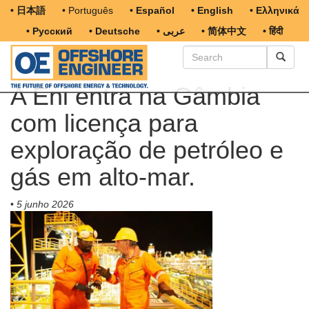
• 日本語
• Português
• Español
• English
• Ελληνικά
• Русский
• Deutsche
• عربى
• 简体中文
• हिंदी
A Eni entra na Gâmbia
com licença para
exploração de petróleo e
gás em alto-mar.
•
5 junho 2026