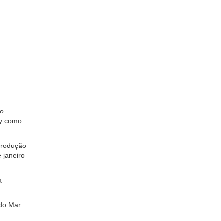
io
ty como
 produção
 janeiro
a
 do Mar