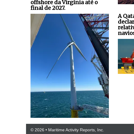
offshore da Virgínia até o
final de 2027.
A Qat
decla
relati
navio
© 2026 • Maritime Activity Reports, Inc.