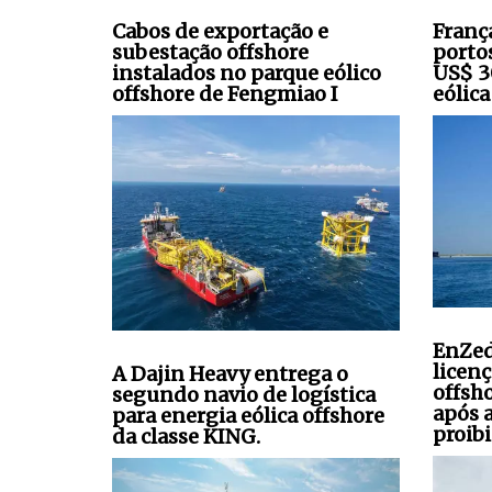
Cabos de exportação e
Franç
subestação offshore
porto
instalados no parque eólico
US$ 3
offshore de Fengmiao I
eólica
EnZed
licen
A Dajin Heavy entrega o
offsh
segundo navio de logística
após 
para energia eólica offshore
proibi
da classe KING.