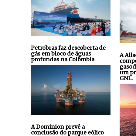
Petrobras faz descoberta de
gás em bloco de águas
A All
profundas na Colômbia
compo
gasod
um pr
GNL.
A Dominion prevê a
conclusão do parque eólico