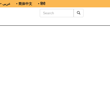
• عربى
• 简体中文
• हिंदी