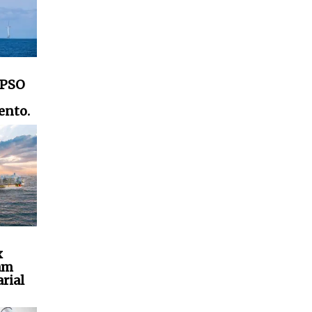
FPSO
ento.
x
am
rial