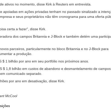
de ativos no momento, disse Kirk à Reuters em entrevista.
e apoiadas em ações privadas tenham no passado sinalizado a intenç
a empresa e seus proprietários não têm cronograma para uma oferta púb
sa certa a fazer", disse Kirk.
peradora dos campos Britannia e J-Block e também detém uma partici
novos parceiros, particularmente no bloco Britannia e no J-Block para
aumentar a produção.
 $ 1 bilhão por ano em seu portfólio nos próximos anos.
US $ 1,8 bilhão em custos de abandono e desmantelamento de campos
 em comunicado separado.
hões por ano em desativação, disse Kirk.
ant McCool
sições