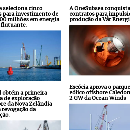
a seleciona cinco
A OneSubsea conquista
s para investimento de
contratos para impulsi
00 milhões em energia
produção da Vår Energi
 flutuante.
Escócia aprova o parqu
eólico offshore Caledon
 obtém a primeira
2 GW da Ocean Winds
ça de exploração
ore da Nova Zelândia
a revogação da
ção.