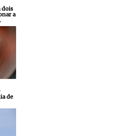
 dois
onar a
.
e
ia de