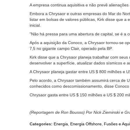
A empresa continua aquisitiva e não prevê alienações 
Embora a Chrysaor e outras empresas do Mar do Nort
listar em bolsas de valores públicas, Kirk disse que 
inicial.
"Não há pressa para uma abertura de capital, se é a coi
Após a aquisição da Conoco, a Chrysaor tornou-se o
7,5 no gigante campo Clair, operado pela BP.
Kirk disse que a Chrysaor planeja trabalhar com seus 
desenvolver a superfície, atualizar dados sísmicos e 
A Chrysaor planeja gastar entre US $ 800 milhões e US
Pelo acordo, a Chrysaor também assumirá cerca de 
conhecidos como descomissionamento, disse Conoco
Chrysaor gasta entre US $ 150 milhões e US $ 200 mil
(Reportagem de Ron Bousso) Por Nick Zieminski e Gr
Categories:
Energia
,
Energia Offshore
,
Fusões e Aqui