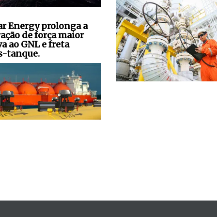
ar Energy prolonga a
ração de força maior
va ao GNL e freta
s-tanque.