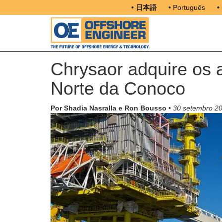
• 日本語
• Português
•
Chrysaor adquire os a
Norte da Conoco
Por Shadia Nasralla e Ron Bousso
•
30 setembro 2