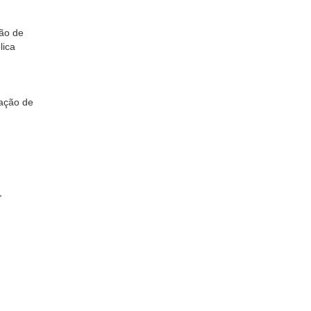
ão de
lica
pação de
,