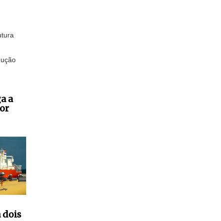
utura
dução
a a
or
 dois