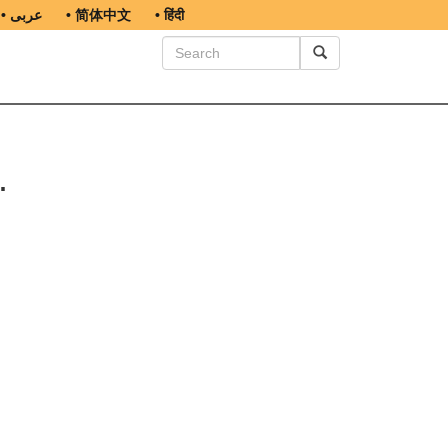
• عربى
• 简体中文
• हिंदी
.