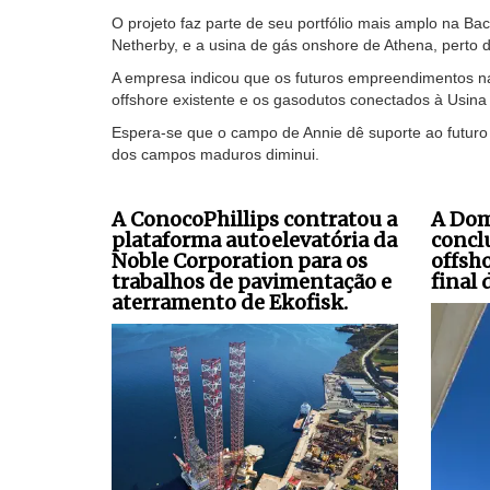
O projeto faz parte de seu portfólio mais amplo na Ba
Netherby, e a usina de gás onshore de Athena, perto 
A empresa indicou que os futuros empreendimentos na B
offshore existente e os gasodutos conectados à Usina
Espera-se que o campo de Annie dê suporte ao futuro
dos campos maduros diminui.
A ConocoPhillips contratou a
A Dom
plataforma autoelevatória da
concl
Noble Corporation para os
offsho
trabalhos de pavimentação e
final 
aterramento de Ekofisk.