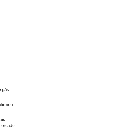
e gás
afirmou
ais,
 mercado