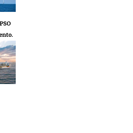
FPSO
ento.