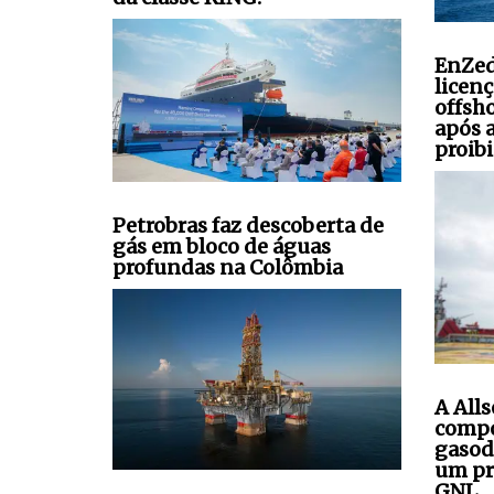
EnZed
licen
offsh
após 
proibi
Petrobras faz descoberta de
gás em bloco de águas
profundas na Colômbia
A All
compo
gasod
um pr
GNL.