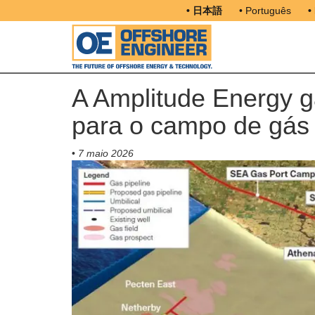
• 日本語
• Português
•
A Amplitude Energy g
para o campo de gás A
•
7 maio 2026