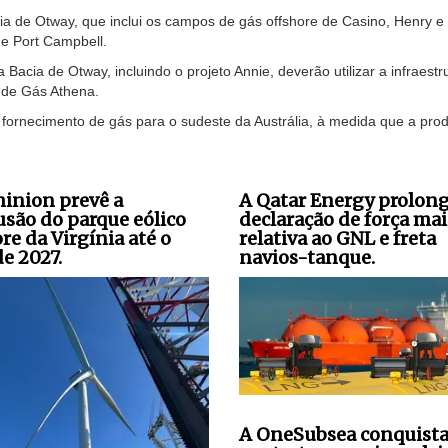
cia de Otway, que inclui os campos de gás offshore de Casino, Henry e
de Port Campbell.
acia de Otway, incluindo o projeto Annie, deverão utilizar a infraestr
 de Gás Athena.
 fornecimento de gás para o sudeste da Austrália, à medida que a pro
inion prevê a
A Qatar Energy prolong
usão do parque eólico
declaração de força mai
re da Virgínia até o
relativa ao GNL e freta
de 2027.
navios-tanque.
A OneSubsea conquista