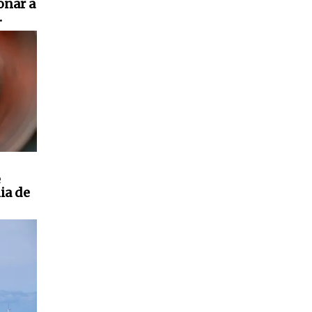
onar a
.
e
ia de