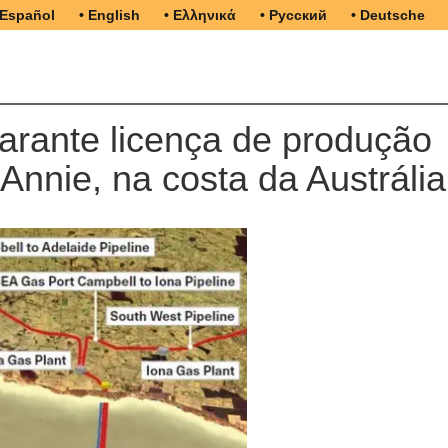
 Español
• English
• Ελληνικά
• Русский
• Deutsche
arante licença de produção
nnie, na costa da Austrália