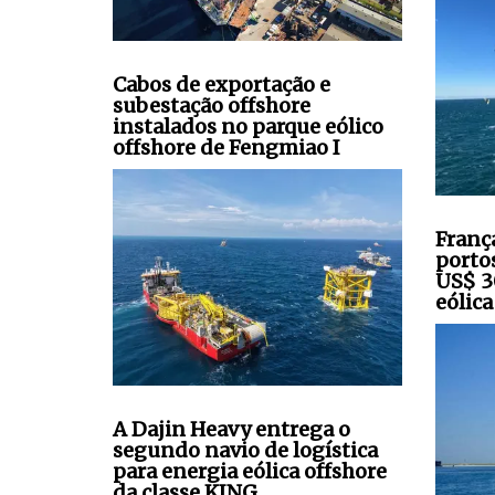
Cabos de exportação e
subestação offshore
instalados no parque eólico
offshore de Fengmiao I
Franç
porto
US$ 3
eólica
A Dajin Heavy entrega o
segundo navio de logística
para energia eólica offshore
da classe KING.